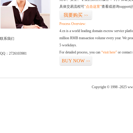
具体交易流程可
“点击这里”
查看或咨询support@
我要购买
>>
Process Overview:
4.cn is a world leading domain escrow service plat
million RMB transaction volume every year. We promi
联系我们
5 workdays.
For detailed process, you can
“visit here”
or contact
QQ：2726103981
BUY NOW
>>
Copyright © 1998 -2025 www