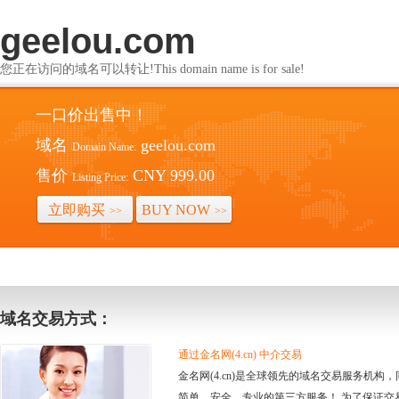
geelou.com
您正在访问的域名可以转让!This domain name is for sale!
一口价出售中！
域名
geelou.com
Domain Name:
售价
CNY 999.00
Listing Price:
立即购买
BUY NOW
>>
>>
域名交易方式：
通过金名网(4.cn) 中介交易
金名网(4.cn)是全球领先的域名交易服务机
简单、安全、专业的第三方服务！ 为了保证交